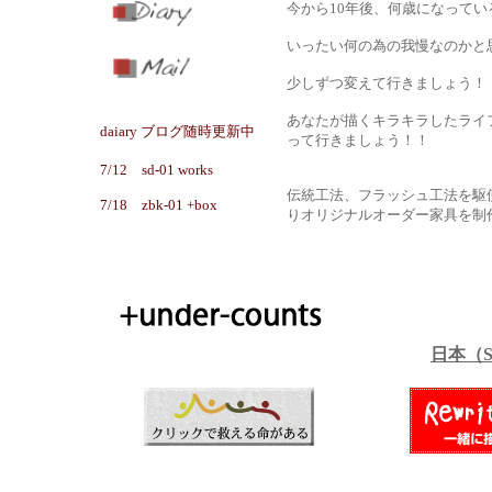
今から10年後、何歳になって
いったい何の為の我慢なのかと
少しずつ変えて行きましょう！
あなたが描くキラキラしたライフ
daiary ブログ随時更新中
って行きましょう！！
7/12 sd-01 works
伝統工法、フラッシュ工法を駆
7/18 zbk-01 +box
りオリジナルオーダー家具を制
日本（